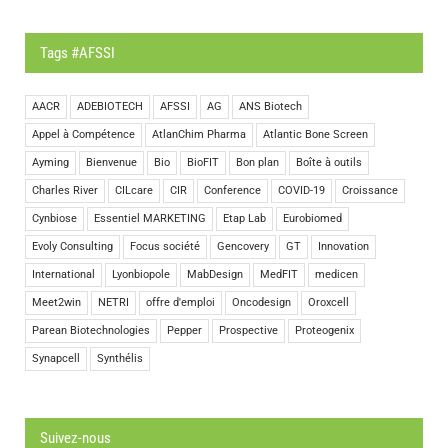
Tags #AFSSI
AACR
ADEBIOTECH
AFSSI
AG
ANS Biotech
Appel à Compétence
AtlanChim Pharma
Atlantic Bone Screen
Ayming
Bienvenue
Bio
BioFIT
Bon plan
Boîte à outils
Charles River
CILcare
CIR
Conference
COVID-19
Croissance
Cynbiose
Essentiel MARKETING
Etap Lab
Eurobiomed
Evoly Consulting
Focus société
Gencovery
GT
Innovation
International
Lyonbiopole
MabDesign
MedFIT
medicen
Meet2win
NETRI
offre d'emploi
Oncodesign
Oroxcell
Parean Biotechnologies
Pepper
Prospective
Proteogenix
Synapcell
Synthélis
Suivez-nous