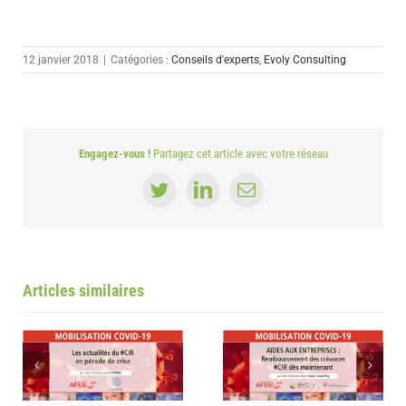
12 janvier 2018
|
Catégories :
Conseils d'experts
,
Evoly Consulting
Engagez-vous !
Partagez cet article avec votre réseau
Twitter
LinkedIn
Email
Articles similaires
n
Remboursement des créances CIR
30 milliards d’euros pour finance
dès maintenant
l’innovation