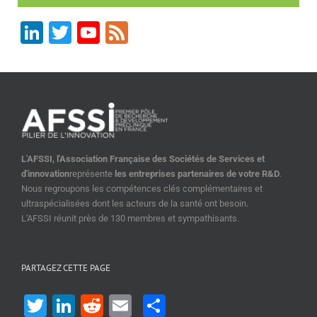
LinkedIn
Twitter
YouTube
Feed
Channel
L'AFSSI, l'Association Française des Sociétés de Services et
d'innovation
représente
les entreprises partenaires de votre R&D
.
Nous regroupons les compétences clés complémentaires et
ultraspécialisées dont les acteurs de la santé ont besoin.
L'AFSSI réunit près de 130 membres et sympathisants.
PARTAGEZ CETTE PAGE
Twitter
LinkedIn
Reddit
Email
Share