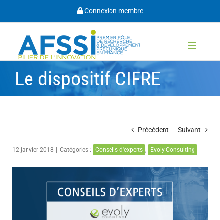
Passer
Connexion membre
au
contenu
Le dispositif CIFRE
Précédent
Suivant
12 janvier 2018
|
Catégories :
Conseils d'experts
,
Evoly Consulting
Voir
l'image
agrandie