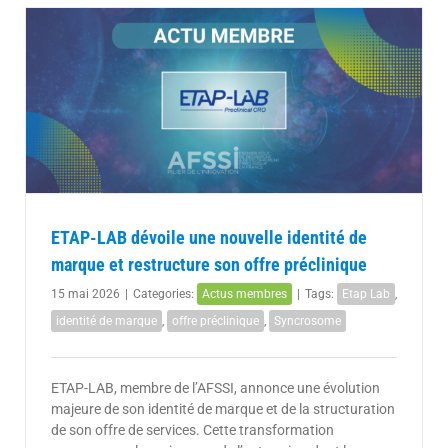
ETAP-LAB dévoile une nouvelle identité de
marque et restructure son offre préclinique
15 mai 2026
|
Categories:
Actus membres
|
Tags:
Etap Lab
,
identité de marque
,
offre préclinique
,
Syncrosome
ETAP-LAB, membre de l’AFSSI, annonce une évolution
majeure de son identité de marque et de la structuration
de son offre de services. Cette transformation