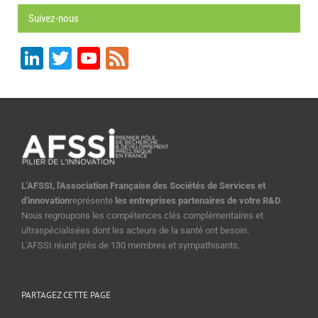
Suivez-nous
LinkedIn
Twitter
YouTube
Feed
Channel
L'AFSSI, l'Association Française des Sociétés de Services et
d'innovation
représente
les entreprises partenaires de votre R&D
.
Nous regroupons les compétences clés complémentaires et
ultraspécialisées dont les acteurs de la santé ont besoin.
L'AFSSI réunit près de 130 membres et sympathisants.
PARTAGEZ CETTE PAGE