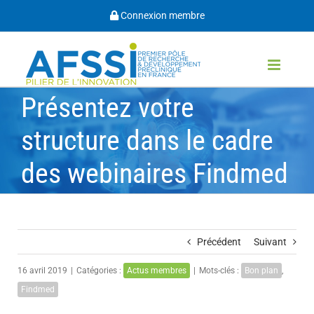
Passer
Connexion membre
au
contenu
Présentez votre
structure dans le cadre
des webinaires Findmed
Précédent
Suivant
16 avril 2019
|
Catégories :
Actus membres
|
Mots-clés :
Bon plan
,
Findmed