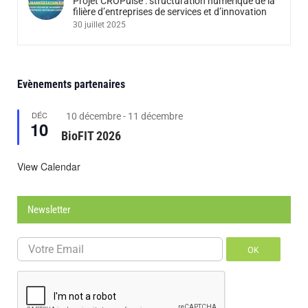
Projet CROPulse : structuration numérique de la
filière d’entreprises de services et d’innovation
30 juillet 2025
Evènements partenaires
DÉC
Featured
10 décembre
-
11 décembre
10
BioFIT 2026
View Calendar
Newsletter
OK