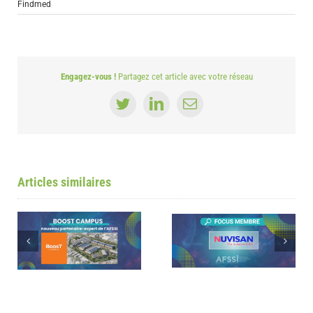
Findmed
Engagez-vous !
Partagez cet article avec votre réseau
Twitter
LinkedIn
Email
Articles similaires
Focus sur les membres AFSSI –
Biotech One rejoint les membre
Nuvisan
AFSSI
I