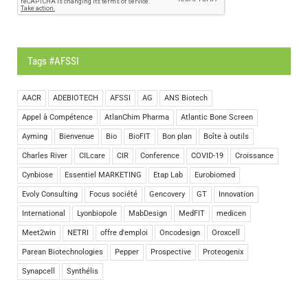
Tags #AFSSI
AACR
ADEBIOTECH
AFSSI
AG
ANS Biotech
Appel à Compétence
AtlanChim Pharma
Atlantic Bone Screen
Ayming
Bienvenue
Bio
BioFIT
Bon plan
Boîte à outils
Charles River
CILcare
CIR
Conference
COVID-19
Croissance
Cynbiose
Essentiel MARKETING
Etap Lab
Eurobiomed
Evoly Consulting
Focus société
Gencovery
GT
Innovation
International
Lyonbiopole
MabDesign
MedFIT
medicen
Meet2win
NETRI
offre d'emploi
Oncodesign
Oroxcell
Parean Biotechnologies
Pepper
Prospective
Proteogenix
Synapcell
Synthélis