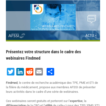
Voir
l'image
agrandie
Présentez votre structure dans le cadre des
webinaires Findmed
Twitter
LinkedIn
Reddit
Email
Share
Findmed
, le centre de recherche académique des TPE, PME et ETI de
la filière du médicament, propose aux membres AFSSI de présenter
leurs activités dans le cadre d’une série de webinaires.
Ces webinaires seront gratuits et porteront sur l’
expertise
, la
différenciation
de la CRO et l’
utilité
de celle-ci pour des TPE/ PME/ ETI