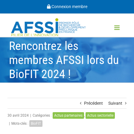
Passer
Connexion membre
au
contenu
Rencontrez les
membres AFSSI lors du
BioFIT 2024 !
Précédent
Suivant
30 avril 2024
|
Catégories :
Actus partenaires
,
Actus sectorielle
|
Mots-clés :
BioFIT