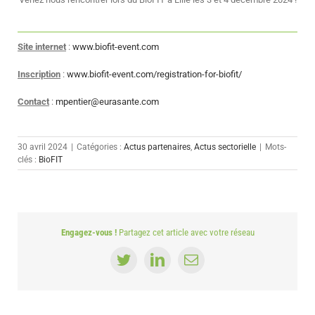
Site
internet
:
www.biofit-event.com
Inscription
:
www.biofit-event.com/registration-for-biofit/
Contact
:
mpentier@eurasante.com
30 avril 2024
|
Catégories :
Actus partenaires
,
Actus sectorielle
|
Mots-
clés :
BioFIT
Engagez-vous !
Partagez cet article avec votre réseau
Twitter
LinkedIn
Email