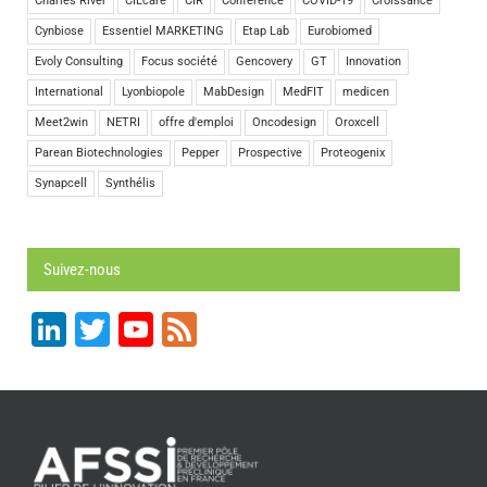
Charles River
CILcare
CIR
Conference
COVID-19
Croissance
Cynbiose
Essentiel MARKETING
Etap Lab
Eurobiomed
Evoly Consulting
Focus société
Gencovery
GT
Innovation
International
Lyonbiopole
MabDesign
MedFIT
medicen
Meet2win
NETRI
offre d'emploi
Oncodesign
Oroxcell
Parean Biotechnologies
Pepper
Prospective
Proteogenix
Synapcell
Synthélis
Suivez-nous
LinkedIn
Twitter
YouTube
Feed
Channel