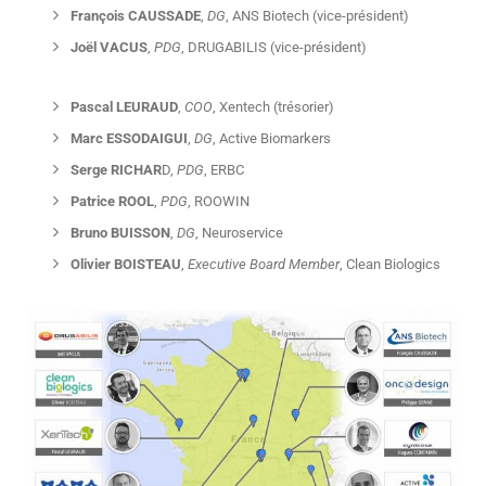
François CAUSSADE
,
DG
, ANS Biotech (vice-président)
Joël VACUS
,
PDG
, DRUGABILIS (vice-président)
Pascal LEURAUD
,
COO
, Xentech (trésorier)
Marc ESSODAIGUI
,
DG
, Active Biomarkers
Serge RICHAR
D,
PDG
, ERBC
Patrice ROOL
,
PDG
, ROOWIN
Bruno BUISSON
,
DG
, Neuroservice
Olivier BOISTEAU
,
Executive Board Member
, Clean Biologics