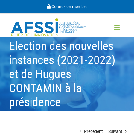
Passer
Connexion membre
au
contenu
Election des nouvelles
instances (2021-2022)
et de Hugues
CONTAMIN à la
présidence
Précédent
Suivant