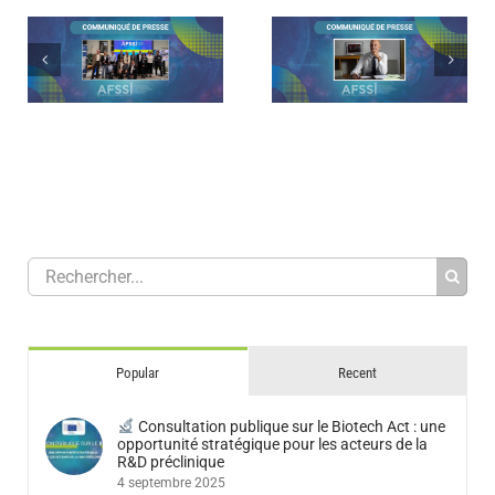
L’AFSSI salue la confirmation de
Communiqué – L’AFSSI installe s
e
Roland LESCURE au poste de
Journées de la R&D partenariale 
Ministre délégué chargé de l’Industrie
santé à Montpellier lors des 10e
et de l’Energie de la France
AFSSI Connexions
Popular
Recent
Consultation publique sur le Biotech Act : une
opportunité stratégique pour les acteurs de la
R&D préclinique
4 septembre 2025