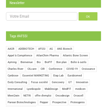
Newsletter
OK
Tags #AFSSI
AACR
ADEBIOTECH
AFSSI
AG
ANS Biotech
Appel à Compétence
AtlanChim Pharma
Atlantic Bone Screen
Ayming
Bienvenue
Bio
BioFIT
Bon plan
Boîte à outils
Charles River
CILcare
CIR
Conference
COVID-19
Croissance
Cynbiose
Essentiel MARKETING
Etap Lab
Eurobiomed
Evoly Consulting
Focus société
Gencovery
GT
Innovation
International
Lyonbiopole
MabDesign
MedFIT
medicen
Meet2win
NETRI
offre d'emploi
Oncodesign
Oroxcell
Parean Biotechnologies
Pepper
Prospective
Proteogenix