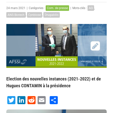
24 mars 2021
|
Catégories :
Com. de presse
|
Mots-clés :
AG
,
ANS Biotech
,
Cynbiose
,
Drugabilis
Voir
l'image
agrandie
Election des nouvelles instances (2021-2022) et de
Hugues CONTAMIN à la présidence
Twitter
LinkedIn
Reddit
Email
Share