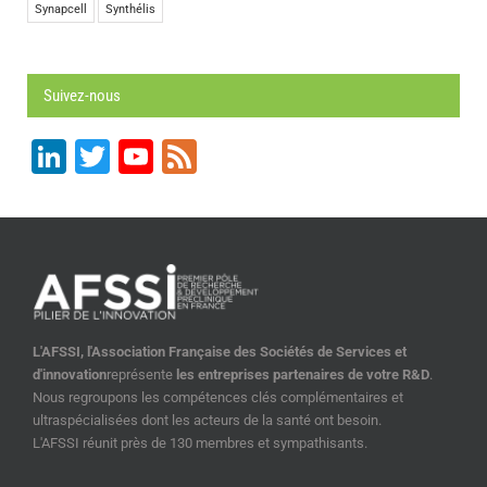
Synapcell
Synthélis
Suivez-nous
LinkedIn
Twitter
YouTube
Feed
Channel
L'AFSSI, l'Association Française des Sociétés de Services et
d'innovation
représente
les entreprises partenaires de votre R&D
.
Nous regroupons les compétences clés complémentaires et
ultraspécialisées dont les acteurs de la santé ont besoin.
L'AFSSI réunit près de 130 membres et sympathisants.