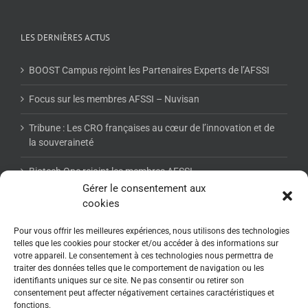
LES DERNIÈRES ACTUS
BOOST Campus rejoint les Partenaires Experts de l’AFSSI
Focus sur les membres AFSSI – Nuvisan
Tribune : Les CRO françaises au cœur de l’innovation et de
la souveraineté
Biotech One rejoint les membres AFSSI
Gérer le consentement aux
cookies
NEWSLETTER AFSSI
Pour vous offrir les meilleures expériences, nous utilisons des technologies
telles que les cookies pour stocker et/ou accéder à des informations sur
votre appareil. Le consentement à ces technologies nous permettra de
traiter des données telles que le comportement de navigation ou les
identifiants uniques sur ce site. Ne pas consentir ou retirer son
consentement peut affecter négativement certaines caractéristiques et
fonctions.