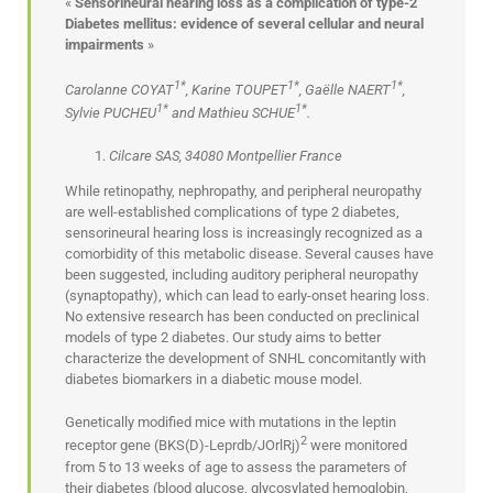
«
Sensorineural hearing loss as a complication of type-2
Diabetes mellitus: evidence of several cellular and neural
impairments
»
1*
1*
1*
Carolanne COYAT
, Karine TOUPET
, Gaëlle NAERT
,
1*
1*
Sylvie PUCHEU
and Mathieu SCHUE
.
Cilcare SAS, 34080 Montpellier France
While retinopathy, nephropathy, and peripheral neuropathy
are well-established complications of type 2 diabetes,
sensorineural hearing loss is increasingly recognized as a
comorbidity of this metabolic disease. Several causes have
been suggested, including auditory peripheral neuropathy
(synaptopathy), which can lead to early-onset hearing loss.
No extensive research has been conducted on preclinical
models of type 2 diabetes. Our study aims to better
characterize the development of SNHL concomitantly with
diabetes biomarkers in a diabetic mouse model.
Genetically modified mice with mutations in the leptin
2
receptor gene (BKS(D)-Leprdb/JOrlRj)
were monitored
from 5 to 13 weeks of age to assess the parameters of
their diabetes (blood glucose, glycosylated hemoglobin,