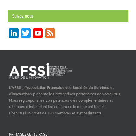
Suivez-nous
LinkedIn
Twitter
YouTube
Feed
Channel
L'AFSSI, l'Association Française des Sociétés de Services et
d'innovation
représente
les entreprises partenaires de votre R&D
.
Nous regroupons les compétences clés complémentaires et
ultraspécialisées dont les acteurs de la santé ont besoin.
L'AFSSI réunit près de 130 membres et sympathisants.
PARTAGEZ CETTE PAGE