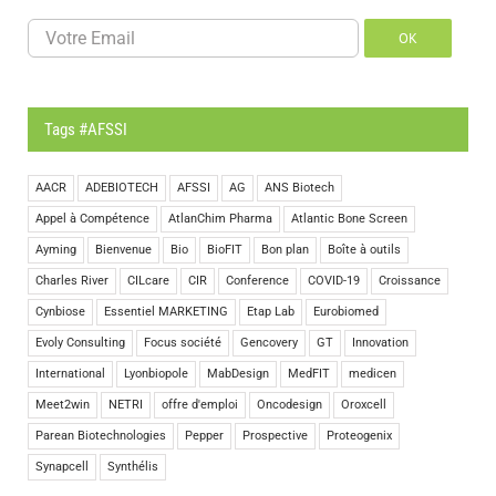
OK
Tags #AFSSI
AACR
ADEBIOTECH
AFSSI
AG
ANS Biotech
Appel à Compétence
AtlanChim Pharma
Atlantic Bone Screen
Ayming
Bienvenue
Bio
BioFIT
Bon plan
Boîte à outils
Charles River
CILcare
CIR
Conference
COVID-19
Croissance
Cynbiose
Essentiel MARKETING
Etap Lab
Eurobiomed
Evoly Consulting
Focus société
Gencovery
GT
Innovation
International
Lyonbiopole
MabDesign
MedFIT
medicen
Meet2win
NETRI
offre d'emploi
Oncodesign
Oroxcell
Parean Biotechnologies
Pepper
Prospective
Proteogenix
Synapcell
Synthélis