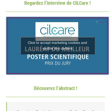
Regardez l’interview de CILCare !
Click to accept marketing cookies and
enable this content
Découvrez l’abstract !