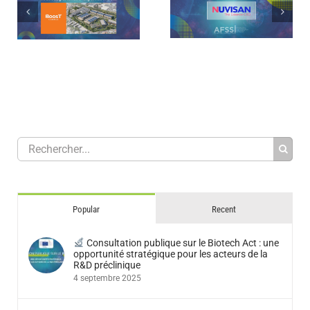
Tribune : Les CRO françaises au
Focus sur les membres AFSSI –
cœur de l’innovation et de la
Nuvisan
I
souveraineté
Popular
Recent
Consultation publique sur le Biotech Act : une
opportunité stratégique pour les acteurs de la
R&D préclinique
4 septembre 2025