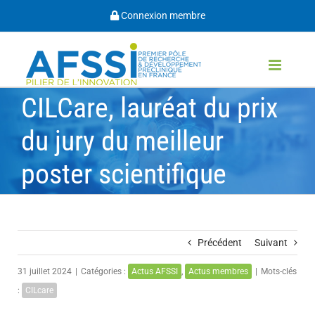
Passer
Connexion membre
au
contenu
CILCare, lauréat du prix
du jury du meilleur
poster scientifique
Précédent
Suivant
31 juillet 2024
|
Catégories :
Actus AFSSI
,
Actus membres
|
Mots-clés
:
CILcare