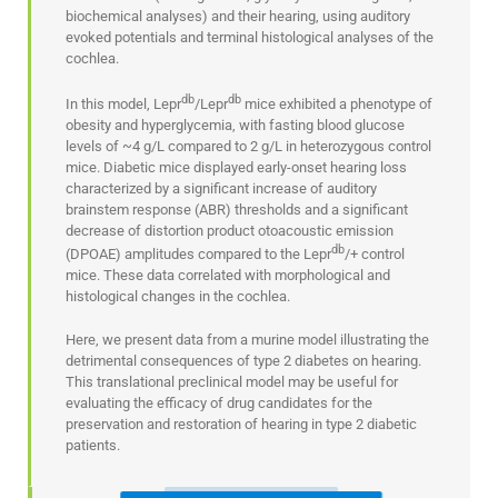
biochemical analyses) and their hearing, using auditory
evoked potentials and terminal histological analyses of the
cochlea.
db
db
In this model, Lepr
/Lepr
mice exhibited a phenotype of
obesity and hyperglycemia, with fasting blood glucose
levels of ~4 g/L compared to 2 g/L in heterozygous control
mice. Diabetic mice displayed early-onset hearing loss
characterized by a significant increase of auditory
brainstem response (ABR) thresholds and a significant
decrease of distortion product otoacoustic emission
db
(DPOAE) amplitudes compared to the Lepr
/+ control
mice. These data correlated with morphological and
histological changes in the cochlea.
Here, we present data from a murine model illustrating the
detrimental consequences of type 2 diabetes on hearing.
This translational preclinical model may be useful for
evaluating the efficacy of drug candidates for the
preservation and restoration of hearing in type 2 diabetic
patients.