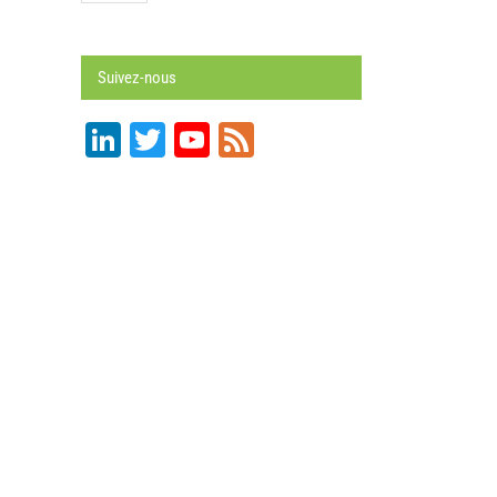
Suivez-nous
LinkedIn
Twitter
YouTube
Feed
Channel