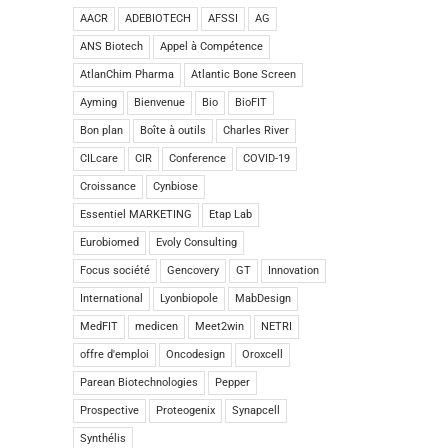
AACR
ADEBIOTECH
AFSSI
AG
ANS Biotech
Appel à Compétence
AtlanChim Pharma
Atlantic Bone Screen
Ayming
Bienvenue
Bio
BioFIT
Bon plan
Boîte à outils
Charles River
CILcare
CIR
Conference
COVID-19
Croissance
Cynbiose
Essentiel MARKETING
Etap Lab
Eurobiomed
Evoly Consulting
Focus société
Gencovery
GT
Innovation
International
Lyonbiopole
MabDesign
MedFIT
medicen
Meet2win
NETRI
offre d'emploi
Oncodesign
Oroxcell
Parean Biotechnologies
Pepper
Prospective
Proteogenix
Synapcell
Synthélis