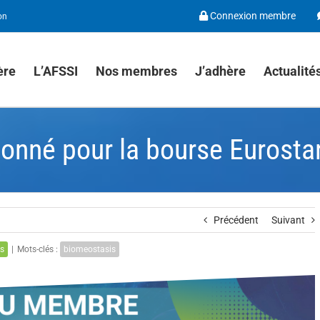
Connexion membre
on
ière
L’AFSSI
Nos membres
J’adhère
Actualité
onné pour la bourse Eurosta
Précédent
Suivant
s
|
Mots-clés :
biomeostasis