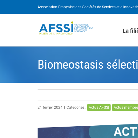
Passer
Association Française des Sociétés de Services et d'Innovati
au
contenu
La fil
Biomeostasis sélecti
21 février 2024
|
Catégories :
Actus AFSSI
,
Actus membre
Voir
l'image
agrandie