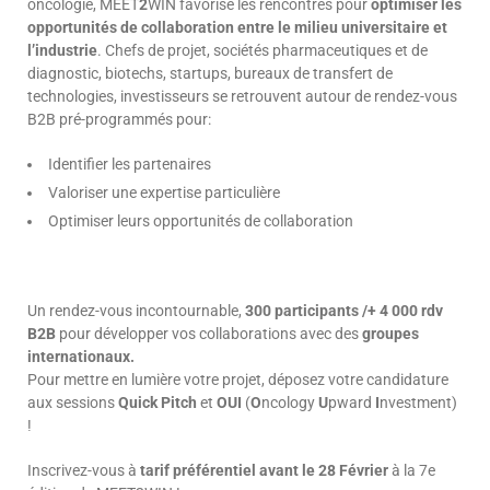
oncologie, MEET
2
WIN favorise les rencontres pour
optimiser les
opportunités de collaboration entre le milieu universitaire et
l’industrie
. Chefs de projet, sociétés pharmaceutiques et de
diagnostic, biotechs, startups, bureaux de transfert de
technologies, investisseurs se retrouvent autour de rendez-vous
B2B pré-programmés pour:
Identifier les partenaires
Valoriser une expertise particulière
Optimiser leurs opportunités de collaboration
Un rendez-vous incontournable,
300 participants /+ 4 000 rdv
B2B
pour développer vos collaborations avec des
groupes
internationaux.
Pour mettre en lumière votre projet, déposez votre candidature
aux sessions
Quick Pitch
et
OUI
(
O
ncology
U
pward
I
nvestment)
!
Inscrivez-vous à
tarif préférentiel avant le 28 Février
à la 7e