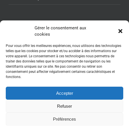
NEWSLETTER AFSSI
Gérer le consentement aux
cookies
Pour vous offrir les meilleures expériences, nous utilisons des technologies
telles que les cookies pour stocker et/ou accéder à des informations sur
votre appareil. Le consentement à ces technologies nous permettra de
traiter des données telles que le comportement de navigation ou les
identifiants uniques sur ce site. Ne pas consentir ou retirer son
consentement peut affecter négativement certaines caractéristiques et
fonctions.
Accepter
Refuser
Copyright 2017-2025 - www.afssi.fr | All Rights Reserved | Animé par :
Essentiel MARKETING
| Webdesign : WebRelief.fr
Préférences
Twitter
LinkedIn