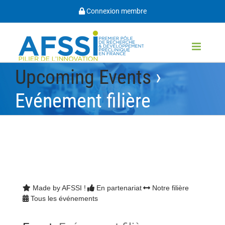
Passer
Connexion membre
au
contenu
Upcoming Events
›
Evénement filière
Made by AFSSI !
En partenariat
Notre filière
Tous les événements