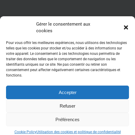
NEWSLETTER AFSSI
Gérer le consentement aux
cookies
Pour vous offrir les meilleures expériences, nous utilisons des technologies
telles que les cookies pour stocker et/ou accéder à des informations sur
votre appareil. Le consentement à ces technologies nous permettra de
traiter des données telles que le comportement de navigation ou les
identifiants uniques sur ce site. Ne pas consentir ou retirer son
consentement peut affecter négativement certaines caractéristiques et
fonctions.
Accepter
Refuser
Copyright 2017-2025 - www.afssi.fr | All Rights Reserved | Animé par :
Essentiel MARKETING
| Webdesign : WebRelief.fr
Préférences
Twitter
LinkedIn
Cookie Policy
Utilisation des cookies et politique de confidentialité