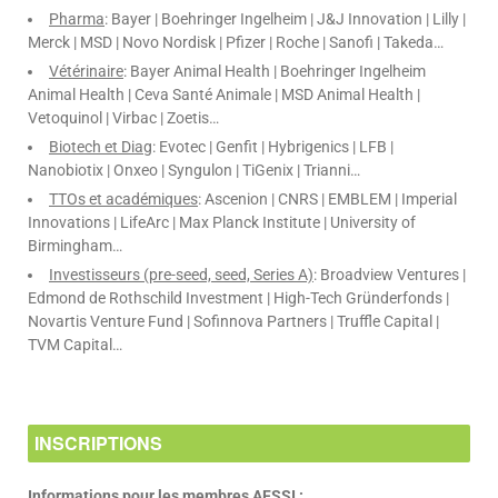
Pharma
: Bayer | Boehringer Ingelheim | J&J Innovation | Lilly |
Merck | MSD | Novo Nordisk | Pfizer | Roche | Sanofi | Takeda…
Vétérinaire
: Bayer Animal Health | Boehringer Ingelheim
Animal Health | Ceva Santé Animale | MSD Animal Health |
Vetoquinol | Virbac | Zoetis…
Biotech et Diag
: Evotec | Genfit | Hybrigenics | LFB |
Nanobiotix | Onxeo | Syngulon | TiGenix | Trianni…
TTOs et académiques
: Ascenion | CNRS | EMBLEM | Imperial
Innovations | LifeArc | Max Planck Institute | University of
Birmingham…
Investisseurs (pre-seed, seed, Series A)
: Broadview Ventures |
Edmond de Rothschild Investment | High-Tech Gründerfonds |
Novartis Venture Fund | Sofinnova Partners | Truffle Capital |
TVM Capital…
INSCRIPTIONS
Informations pour les membres AFSSI :