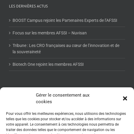
LES DERNIÈRES ACTUS
BOOST Campus rejoint les Partenaires Experts de l’AFSSI
Focus sur les membres AFSSI – Nuvisan
Tribune : Les CRO françaises au cœur de l’innovation et de
la souveraineté
Biotech One rejoint les membres AFSSI
NEWSLETTER AFSSI
Gérer le consentement aux
cookies
Pour vous offrir les meilleures expériences, nous utilisons des technologies
telles que les cookies pour stocker et/ou accéder à des informations sur
votre appareil. Le consentement à ces technologies nous permettra de
traiter des données telles que le comportement de navigation ou les