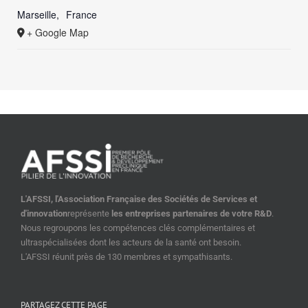
Marseille
,
France
+ Google Map
L'AFSSI, l'Association Française des Sociétés de Services et
d'innovation
représente
les entreprises partenaires de votre R&D
.
Nous regroupons les compétences clés complémentaires et
ultraspécialisées dont les acteurs de la santé ont besoin.
L'AFSSI réunit près de 130 membres et sympathisants.
PARTAGEZ CETTE PAGE