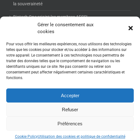
la souveraineté
Biotech One rejoint les membres AFSSI
Gérer le consentement aux
cookies
NEWSLETTER AFSSI
Pour vous offrir les meilleures expériences, nous utilisons des technologies
telles que les cookies pour stocker et/ou accéder à des informations sur
votre appareil. Le consentement à ces technologies nous permettra de
traiter des données telles que le comportement de navigation ou les
identifiants uniques sur ce site. Ne pas consentir ou retirer son
consentement peut affecter négativement certaines caractéristiques et
fonctions.
Accepter
Refuser
Copyright 2017-2025 - www.afssi.fr | All Rights Reserved | Animé par :
Essentiel MARKETING
| Webdesign : WebRelief.fr
Préférences
Twitter
LinkedIn
Cookie Policy
Utilisation des cookies et politique de confidentialité