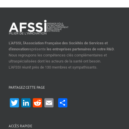
L'AFSSI, l'Association Française des Sociétés de Services et
d'innovation
représente
les entreprises partenaires de votre R&D
.
Nous regroupons les compétences clés complémentaires et
ultraspécialisées dont les acteurs de la santé ont besoin.
L'AFSSI réunit près de 130 membres et sympathisants.
PARTAGEZ CETTE PAGE
Twitter
LinkedIn
Reddit
Email
Share
ACCÈS RAPIDE