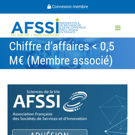
Passer
Connexion membre
au
contenu
Chiffre d’affaires < 0,5
M€ (Membre associé)