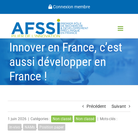
Passer
Connexion membre
au
contenu
Innover en France, c’est
aussi développer en
France !
Précédent
Suivant
1 juin 2026
|
Catégories :
Non classé
,
Non classé
|
Mots-clés :
In-vivo
,
NAMs
,
Position paper