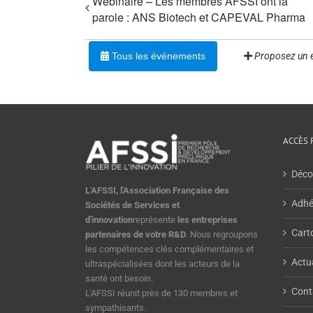
Webinaire – Les membres AFSSI ont la
parole : ANS Biotech et CAPEVAL Pharma
Tous les événements
Proposez un 
ACCÈS 
Décou
L'AFSSI, l'Association Française des
Adhér
Sociétés de Services et
d'innovation
représente
les entreprises
Carto
partenaires de votre R&D
. Nous regroupons
les compétences clés complémentaires et
Actu
ultraspécialisées dont les acteurs de la
santé ont besoin.
Cont
L'AFSSI réunit près de 130 membres et
sympathisants.