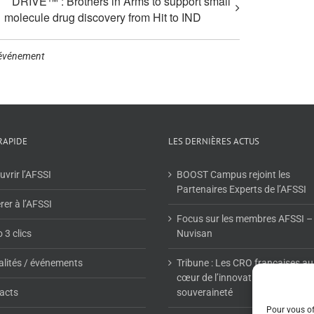
DRIVE™ : Brothers in Arms to support small
molecule drug discovery from Hit to IND
événement
RAPIDE
LES DERNIÈRES ACTUS
vrir l’AFSSI
BOOST Campus rejoint les
Partenaires Experts de l’AFSSI
er à l’AFSSI
Focus sur les membres AFSSI –
 3 clics
Nuvisan
alités / événements
Tribune : Les CRO françaises au
cœur de l’innovation et de la
acts
souveraineté
Pour vous off