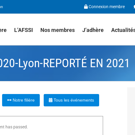
Connexion membre
on
ière
L’AFSSI
Nos membres
J’adhère
Actualité
020-Lyon-REPORTÉ EN 2021
Notre filière
Tous les événements
ent has passed.