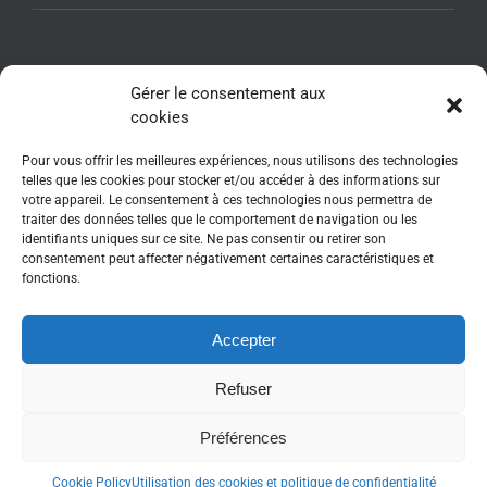
NEWSLETTER AFSSI
Gérer le consentement aux
cookies
Pour vous offrir les meilleures expériences, nous utilisons des technologies
telles que les cookies pour stocker et/ou accéder à des informations sur
votre appareil. Le consentement à ces technologies nous permettra de
traiter des données telles que le comportement de navigation ou les
identifiants uniques sur ce site. Ne pas consentir ou retirer son
consentement peut affecter négativement certaines caractéristiques et
fonctions.
Accepter
Refuser
Copyright 2017-2025 - www.afssi.fr | All Rights Reserved | Animé par :
Essentiel MARKETING
| Webdesign : WebRelief.fr
Préférences
Twitter
LinkedIn
Cookie Policy
Utilisation des cookies et politique de confidentialité