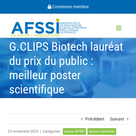
Passer
Connexion membre
au
contenu
G.CLIPS Biotech lauréat
du prix du public :
meilleur poster
scientifique
Précédent
Suivant
25 novembre 2025
|
Catégories :
Actus AFSSI
,
Actus membres