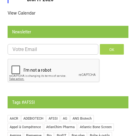
View Calendar
Newsletter
OK
Tags #AFSSI
AACR
ADEBIOTECH
AFSSI
AG
ANS Biotech
Appel à Compétence
AtlanChim Pharma
Atlantic Bone Screen
Ayming
Bienvenue
Bio
BioFIT
Bon plan
Boîte à outils