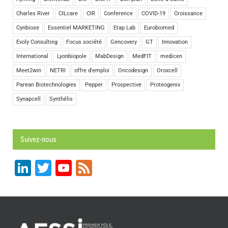
Charles River
CILcare
CIR
Conference
COVID-19
Croissance
Cynbiose
Essentiel MARKETING
Etap Lab
Eurobiomed
Evoly Consulting
Focus société
Gencovery
GT
Innovation
International
Lyonbiopole
MabDesign
MedFIT
medicen
Meet2win
NETRI
offre d'emploi
Oncodesign
Oroxcell
Parean Biotechnologies
Pepper
Prospective
Proteogenix
Synapcell
Synthélis
Suivez-nous
LinkedIn
Twitter
YouTube
Feed
Channel