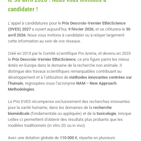
candidater !
L’appel à candidatures pour le
Prix Descroix-Vernier EthicScience
(DVES) 2027
a ouvert aujourd’hui,
9 février 2026
, et se clôturera le
30
avril 2026
. Nous vous invitons à candidater ou à relayer largement
cette information au sein de vos réseaux.
Créé en 2013 par le Comité scientifique Pro Anima, et devenu en 2023
le
Prix Descroix-Vernier EthicScience
, ce prix figure parmi les mieux
dotés en Europe dans le domaine de la recherche non animale. Il
distingue des travaux scientifiques remarquables contribuant au
développement et à l’utilisation de
méthodes innovantes centrées sur
l’humain
, regroupées sous l’acronyme
NAM – New Approach
Methodologies
.
Le Prix DVES récompense exclusivement des recherches innovantes
pour la santé humaine, dans les domaines de la
recherche
biomédicale
(fondamentale ou appliquée) et de la
toxicologie
, lorsque
celles-ci permettent d’obtenir des résultats plus probants que les
modèles traditionnels (in vitro 2D ou in vivo).
Avec une dotation globale de
110 000 €
, répartie en plusieurs