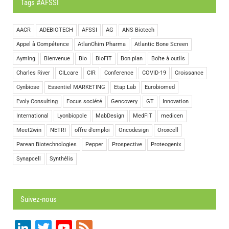
Tags #AFSSI
AACR
ADEBIOTECH
AFSSI
AG
ANS Biotech
Appel à Compétence
AtlanChim Pharma
Atlantic Bone Screen
Ayming
Bienvenue
Bio
BioFIT
Bon plan
Boîte à outils
Charles River
CILcare
CIR
Conference
COVID-19
Croissance
Cynbiose
Essentiel MARKETING
Etap Lab
Eurobiomed
Evoly Consulting
Focus société
Gencovery
GT
Innovation
International
Lyonbiopole
MabDesign
MedFIT
medicen
Meet2win
NETRI
offre d'emploi
Oncodesign
Oroxcell
Parean Biotechnologies
Pepper
Prospective
Proteogenix
Synapcell
Synthélis
Suivez-nous
LinkedIn
Twitter
YouTube
Feed