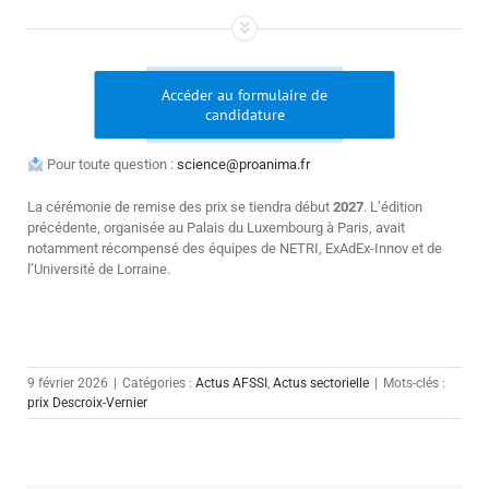
Accéder au formulaire de
candidature
Pour toute question :
science@proanima.fr
La cérémonie de remise des prix se tiendra début
2027
. L’édition
précédente, organisée au Palais du Luxembourg à Paris, avait
notamment récompensé des équipes de NETRI, ExAdEx-Innov et de
l’Université de Lorraine.
9 février 2026
|
Catégories :
Actus AFSSI
,
Actus sectorielle
|
Mots-clés :
prix Descroix-Vernier