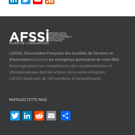
Channel
L'AFSSI, l'Association Française des Sociétés de Services et
d'innovation
représente
les entreprises partenaires de votre R&D
.
Nous regroupons les compétences clés complémentaires et
ultraspécialisées dont les acteurs de la santé ont besoin.
L'AFSSI réunit près de 130 membres et sympathisants.
PARTAGEZ CETTE PAGE
Twitter
LinkedIn
Reddit
Email
Share