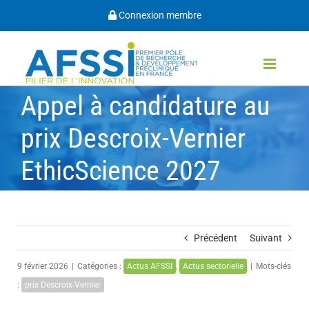
Passer
Connexion membre
au
contenu
Appel à candidature au
prix Descroix-Vernier
EthicScience 2027
Précédent
Suivant
9 février 2026
|
Catégories :
Actus AFSSI
,
Actus sectorielle
|
Mots-clés
:
prix Descroix-Vernier