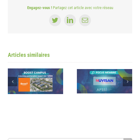
Engagez-vous !
Partagez cet article avec votre réseau
Twitter
LinkedIn
Email
Articles similaires
Tribune : Les CRO françaises au
Focus sur les membres AFSSI –
cœur de l’innovation et de la
Nuvisan
I
souveraineté