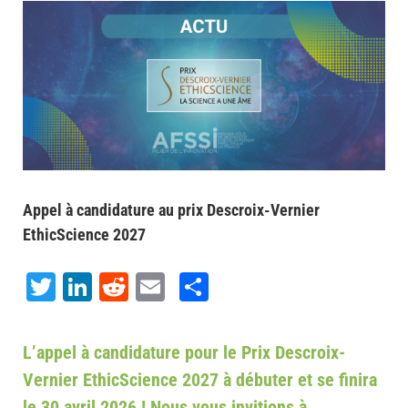
Voir
l'image
agrandie
Appel à candidature au prix Descroix-Vernier
EthicScience 2027
Twitter
LinkedIn
Reddit
Email
Share
L’appel à candidature pour le Prix Descroix-
Vernier EthicScience 2027 à débuter et se finira
le 30 avril 2026 ! Nous vous invitions à